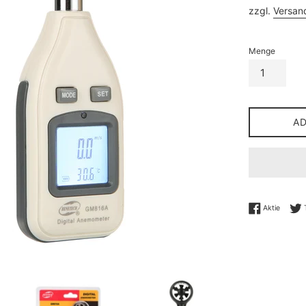
Preis
zzgl.
Versan
Menge
A
Auf Fac
Aktie