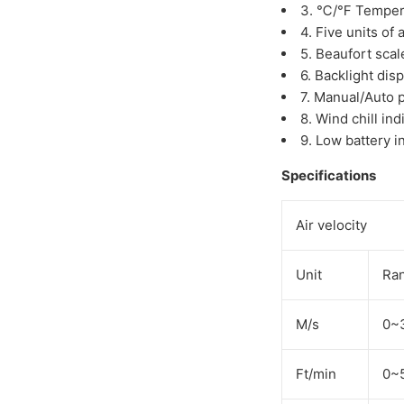
3. ℃/℉ Temperat
4. Five units of 
5. Beaufort scal
6. Backlight disp
7. Manual/Auto p
8. Wind chill ind
9. Low battery i
Specifications
Air velocity
Unit
R
M/s
0
Ft/min
0