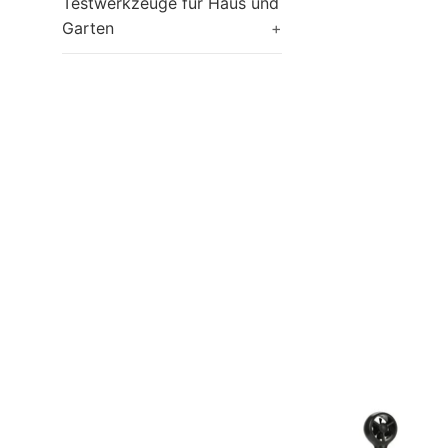
Testwerkzeuge für Haus und
Garten
+