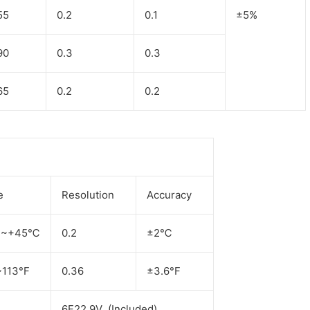
55
0.2
0.1
±5%
90
0.3
0.3
65
0.2
0.2
e
Resolution
Accuracy
℃~+45℃
0.2
±2℃
~113°F
0.36
±3.6°F
6F22 9V (Included)