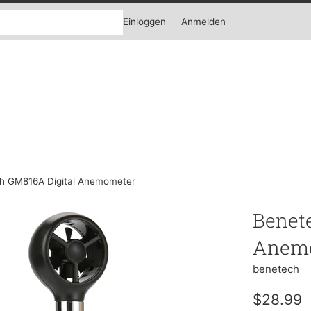
Einloggen
Anmelden
h GM816A Digital Anemometer
Benet
Anem
benetech
Normaler
$28.99