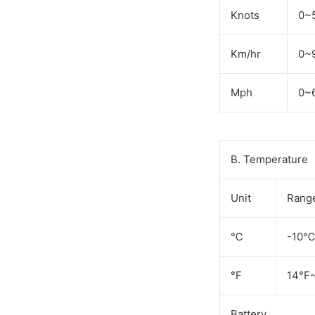
Knots
0~
Km/hr
0~
Mph
0~
B. Temperature
Unit
Rang
℃
-10
°F
14°F
Battery