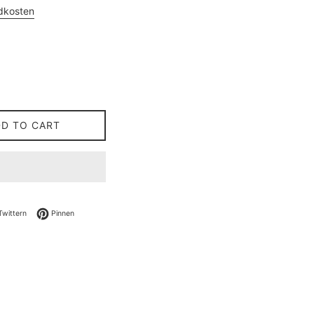
dkosten
DD TO CART
ebook teilen
Auf Twitter twittern
Auf Pinterest pinnen
Twittern
Pinnen