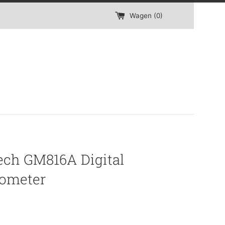
Wagen (
0
)
ech GM816A Digital
ometer