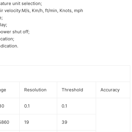
ure unit selection;
air velocity:M/s, Km/h, ft/min, Knots, mph
e;
lay;
ower shut off;
ication;
ndication.
ange
Resolution
Threshold
Accuracy
~30
0.1
0.1
~5860
19
39