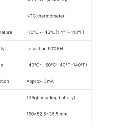
NTC thermometer
rature
-10℃~+45℃(1 4°F~113°F)
ity
Less than 90%RH
re
-40℃~+60℃(-40°F~140°F)
tion
Approx. 3mA
136g(Including battery)
160x52.5x35.5 mm