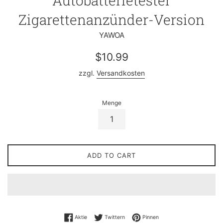
Autobatterietester
Zigarettenanzünder-Version
YAWOA
Normaler
$10.99
Preis
zzgl.
Versandkosten
Menge
ADD TO CART
Auf Facebook teilen
Auf Twitter twittern
Auf Pinterest pinnen
Aktie
Twittern
Pinnen