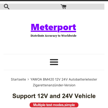
Zum
Inhalt
springen
Speisekarte
›
Startseite
YAWOA BM420 12V 24V Autobatterietester
Zigarettenanzünder-Version