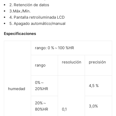
2. Retención de datos
3.Máx./Mín.
4. Pantalla retroiluminada LCD
5. Apagado automático/manual
Especificaciones
rango: 0 %～100 %HR
resolución
precisión
rango
0%～
4,5 %
humedad
20%HR
20%～
3,0%
80%HR
0,1