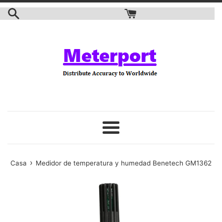
saltar
al
contenido
Menú
›
Casa
Medidor de temperatura y humedad Benetech GM1362