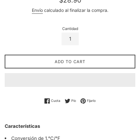
$28.90
regular
Envío
calculado al finalizar la compra.
Cantidad
ADD TO CART
Compartir en Facebook
Twittear en Twitter
Pin en Pinterest
Cuota
Pío
Fijarlo
Características
Conversión de 1.℃/℉