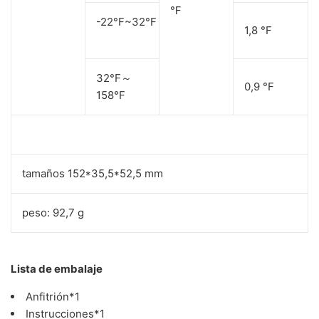
℉
-22°F~32°F
1,8 °F
32°F～
0,9 °F
158°F
tamaños 152*35,5*52,5 mm
peso: 92,7 g
Lista de embalaje
Anfitrión*1
Instrucciones*1