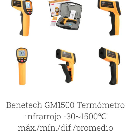
Benetech GM1500 Termómetro
infrarrojo -30~1500℃
máx./mín./dif./promedio