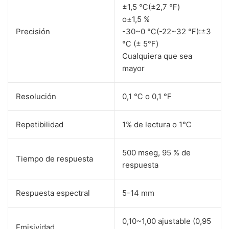
±1,5 ℃(±2,7 ℉)
o±1,5 %
Precisión
-30~0 ℃(-22~32 ℉):±3
℃ (± 5℉)
Cualquiera que sea
mayor
Resolución
0,1 ℃ o 0,1 ℉
Repetibilidad
1% de lectura o 1℃
500 mseg, 95 % de
Tiempo de respuesta
respuesta
Respuesta espectral
5-14 mm
0,10~1,00 ajustable (0,95
Emisividad