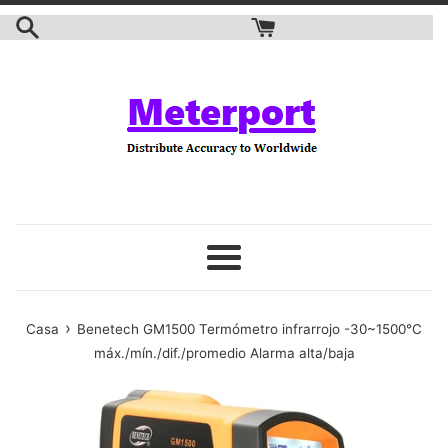
saltar
al
contenido
Menú
›
Casa
Benetech GM1500 Termómetro infrarrojo -30~1500℃
máx./mín./dif./promedio Alarma alta/baja