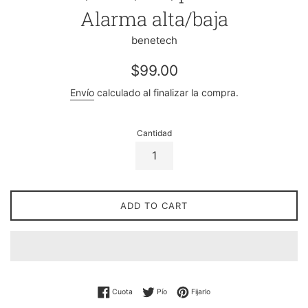
Alarma alta/baja
benetech
Precio
$99.00
regular
Envío
calculado al finalizar la compra.
Cantidad
ADD TO CART
Compartir en Facebook
Twittear en Twitter
Pin en Pinterest
Cuota
Pío
Fijarlo