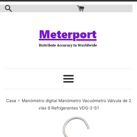
saltar
al
contenido
Menú
›
Casa
Manómetro digital Manómetro Vacuómetro Válvula de 2
vías 9 Refrigerantes VDG-2-S1