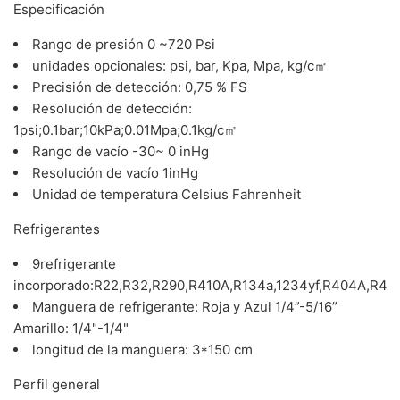
Especificación
Rango de presión 0 ~720 Psi
unidades opcionales: psi, bar, Kpa, Mpa, kg/c㎡
Precisión de detección: 0,75 % FS
Resolución de detección:
1psi;0.1bar;10kPa;0.01Mpa;0.1kg/c㎡
Rango de vacío -30~ 0 inHg
Resolución de vacío 1inHg
Unidad de temperatura Celsius Fahrenheit
Refrigerantes
9refrigerante
incorporado:R22,R32,R290,R410A,R134a,1234yf,R404A,R40
Manguera de refrigerante: Roja y Azul 1/4”-5/16”
Amarillo: 1/4"-1/4"
longitud de la manguera: 3*150 cm
Perfil general