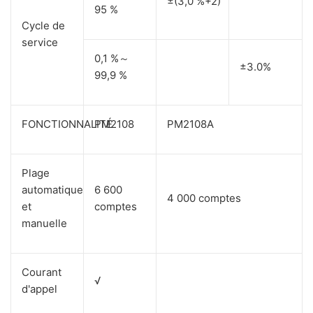
±(3,0 %+2)
95 %
Cycle de
service
0,1 %～
±3.0%
99,9 %
FONCTIONNALITÉ
PM2108
PM2108A
Plage
automatique
6 600
4 000 comptes
et
comptes
manuelle
Courant
√
d'appel