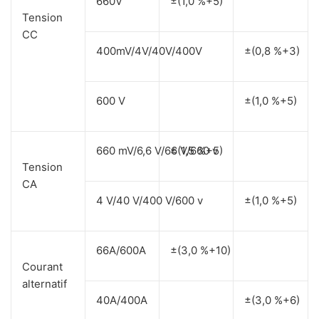
660V
±(1,0 %+5)
Tension
CC
400mV/4V/40V/400V
±(0,8 %+3)
600 V
±(1,0 %+5)
660 mV/6,6 V/66 V/660 v
±(1,5 %+5)
Tension
CA
4 V/40 V/400 V/600 v
±(1,0 %+5)
66A/600A
±(3,0 %+10)
Courant
alternatif
40A/400A
±(3,0 %+6)