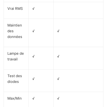
Vrai RMS
√
Maintien
des
√
√
données
Lampe de
√
√
travail
Test des
√
√
diodes
Max/Min
√
√