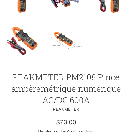
PEAKMETER PM2108 Pince
ampèremétrique numérique
AC/DC 600A
PEAKMETER
Prix
$73.00
Livraison
calculée à la caisse.