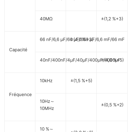
40MΩ
±(1,2 %+3)
66 nF/6,6 μF/66 μF/660 μF/6,6 mF/66 mF
±(4,0 %+3)
Capacité
40nF/400nF/4μF/40μF/400μF/4000μF
±(4,0 %+5)
10kHz
±(1,5 %+5)
Fréquence
10Hz～
±(0,5 %+2)
10MHz
10 %～