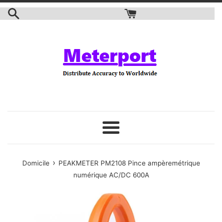
Aller
au
contenu
Menu
›
Domicile
PEAKMETER PM2108 Pince ampèremétrique
numérique AC/DC 600A